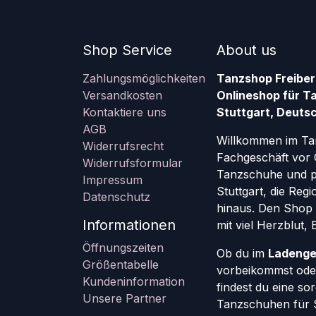
Shop Service
About us
Zahlungsmöglichkeiten
Tanzshop Freiber
Versandkosten
Onlineshop für T
Kontaktiere uns
Stuttgart, Deutsc
AGB
Willkommen im Ta
Widerrufsrecht
Fachgeschäft vor 
Widerrufsformular
Tanzschuhe und pr
Impressum
Stuttgart, die Re
Datenschutz
hinaus. Den Shop g
Informationen
mit viel Herzblut,
Öffnungszeiten
Ob du im
Ladenge
Größentabelle
vorbeikommst oder
Kundeninformation
findest du eine so
Unsere Partner
Tanzschuhen für St