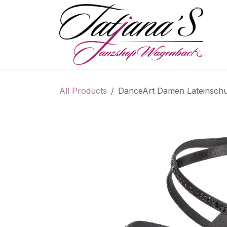
Skip to Content
S
All Products
DanceArt Damen Lateinschu