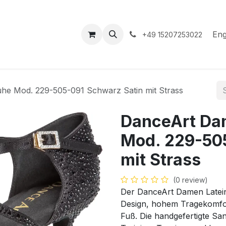
hop
Events
Hilfe
Appointment
Eng
+49 15207253022
he Mod. 229-505-091 Schwarz Satin mit Strass
DanceArt Da
Mod. 229-50
mit Strass
(0 review)
Der DanceArt Damen Latein
Design, hohem Tragekomfor
Fuß. Die handgefertigte Sand