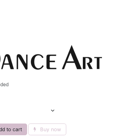
uded
d to cart
Buy now