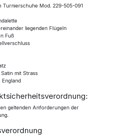
n Turnierschuhe Mod. 229-505-091
dalette
ereinander liegenden Flügeln
en Fuß
llverschluss
atz
Satin mit Strass
s England
ktsicherheitsverordnung:
 den geltenden Anforderungen der
ung.
sverordnung