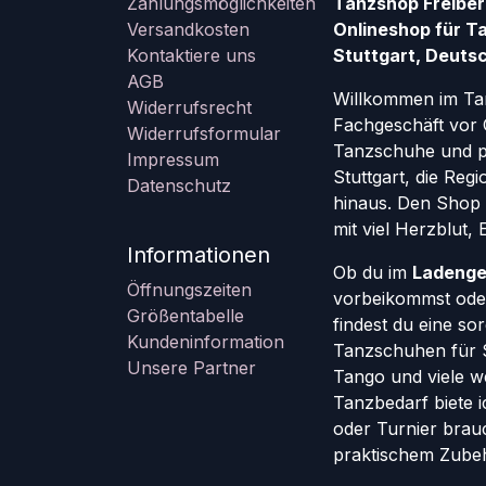
Zahlungsmöglichkeiten
Tanzshop Freiber
Versandkosten
Onlineshop für T
Kontaktiere uns
Stuttgart, Deutsc
AGB
Willkommen im Ta
Widerrufsrecht
Fachgeschäft vor 
Widerrufsformular
Tanzschuhe und pr
Impressum
Stuttgart, die Re
Datenschutz
hinaus. Den Shop g
mit viel Herzblut,
Informationen
Ob du im
Ladenge
Öffnungszeiten
vorbeikommst oder
Größentabelle
findest du eine so
Kundeninformation
Tanzschuhen für St
Unsere Partner
Tango und viele w
Tanzbedarf biete ic
oder Turnier brauc
praktischem Zube