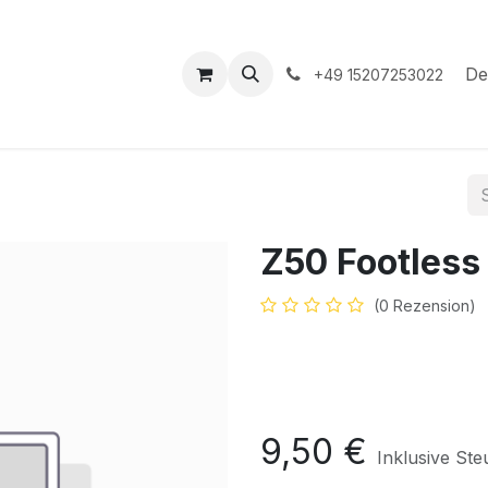
hop
Veranstaltungen
Hilfe
Termin
De
+49 15207253022
Z50 Footless
(0 Rezension)
9,50
€
Inklusive Ste