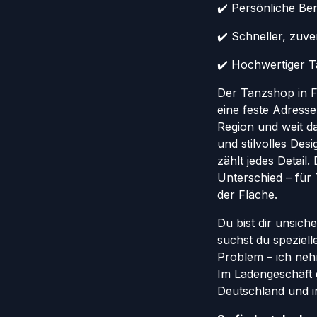
✔️ Persönliche Ber
✔️ Schneller, zuv
✔️ Hochwertiger Ta
Der Tanzshop in Fr
eine feste Adresse
Region und weit da
und stilvolles Des
zählt jedes Detail
Unterschied – für
der Fläche.
Du bist dir unsich
suchst du speziel
Problem – ich nehm
Im Ladengeschäft 
Deutschland und in