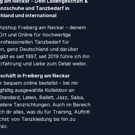
g am Neckar – Dein Ladengeschäft &
anzschuhe und Tanzbedarf in
hland und international
nzshop Freiberg am Neckar – deinem
Ort und Online für hochwertige
ofessionellen Tanzbedarf für
gion, ganz Deutschland und darüber
ibt es seit 1997, seit 2019 führe ich ihn
 Erfahrung und Liebe zum Detail weiter.
schäft in Freiberg am Neckar
 bequem online bestellst – bei mir
rgfältig ausgewählte Kollektion an
andard, Latein, Ballett, Jazz, Salsa,
eitere Tanzrichtungen. Auch im Bereich
h dir alles, was du für Training, Auftritt
hst: von Tanzkleidung bis hin zu
hör.