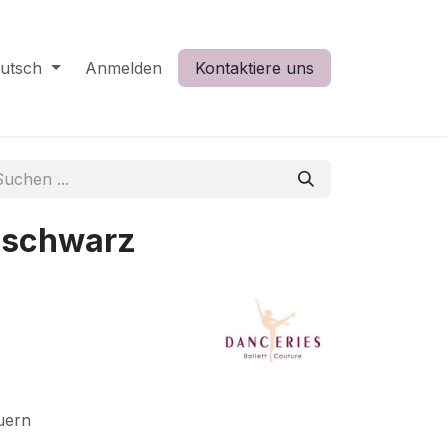
utsch
Anmelden
Kontaktiere uns
 schwarz
uern