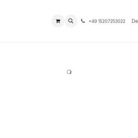
hop
Veranstaltungen
Hilfe
Termin
De
+49 15207253022