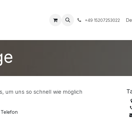
hop
Veranstaltungen
Hilfe
Termin
De
+49 15207253022
ge
T
es, um uns so schnell wie möglich
Telefon