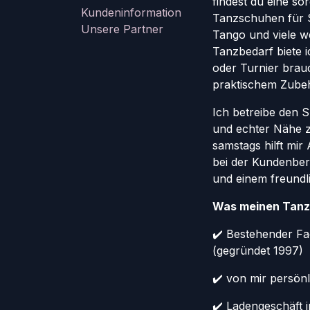
findest du eine so
Kundeninformation
Tanzschuhen für St
Unsere Partner
Tango und viele w
Tanzbedarf biete ic
oder Turnier brauc
praktischem Zube
Ich betreibe den 
und echter Nähe 
samstags hilft mi
bei der Kundenber
und einem freundl
Was meinen Tanz
✔️ Bestehender Fa
(gegründet 1997)
✔️ von mir persönl
✔️ Ladengeschäft 