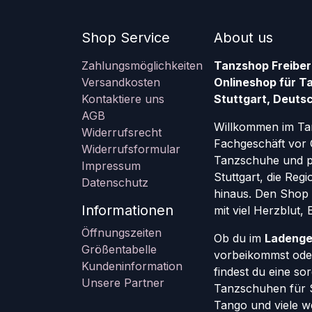
Shop Service
About us
Zahlungsmöglichkeiten
Tanzshop Freiber
Versandkosten
Onlineshop für T
Kontaktiere uns
Stuttgart, Deutsc
AGB
Willkommen im Ta
Widerrufsrecht
Fachgeschäft vor 
Widerrufsformular
Tanzschuhe und pr
Impressum
Stuttgart, die Re
Datenschutz
hinaus. Den Shop g
Informationen
mit viel Herzblut,
Öffnungszeiten
Ob du im
Ladenge
Größentabelle
vorbeikommst oder
Kundeninformation
findest du eine so
Unsere Partner
Tanzschuhen für St
Tango und viele w