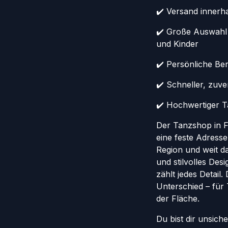
✔️ Versand innerh
✔️ Große Auswahl
und Kinder
✔️ Persönliche Ber
✔️ Schneller, zuv
✔️ Hochwertiger Ta
Der Tanzshop in Fr
eine feste Adresse
Region und weit da
und stilvolles Des
zählt jedes Detail
Unterschied – für
der Fläche.
Du bist dir unsich