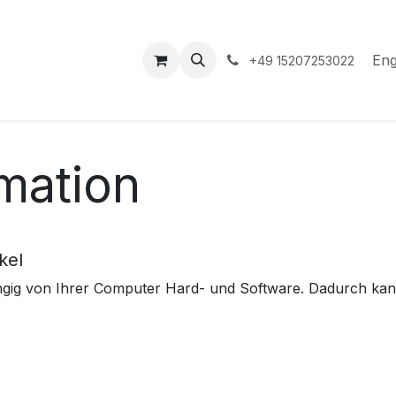
hop
Events
Hilfe
Appointment
Eng
+49 15207253022
mation
kel
bhängig von Ihrer Computer Hard- und Software. Dadurch k