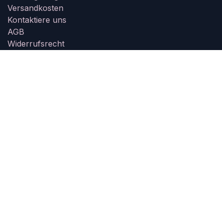
Versandkosten
Kontaktiere uns
AGB
Widerrufsrecht
Widerrufsformular
Impressum
Datenschutz
Informationen
Öffnungszeiten
Größentabelle
Kundeninformation
Unsere Partner
Über uns