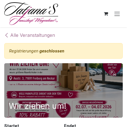
Zum Inhalt springen
Alle Veranstaltungen
Registrierungen
geschlossen
Wir ziehen um!
Startet
Endet