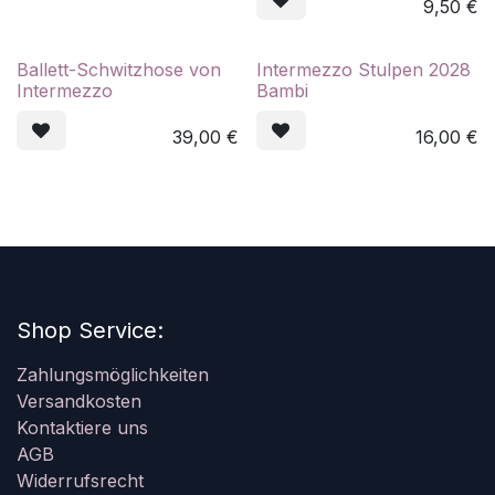
9,50
€
Ballett-Schwitzhose von
Intermezzo Stulpen 2028
Intermezzo
Bambi
39,00
€
16,00
€
Shop Service:
Zahlungsmöglichkeiten
Versandkosten
Kontaktiere uns
AGB
Widerrufsrecht