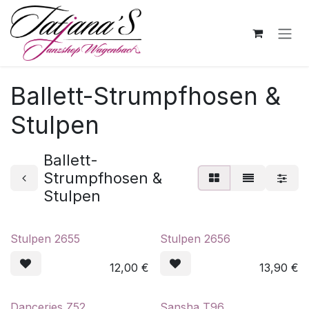
Zum Inhalt springen
Ballett-Strumpfhosen &
Stulpen
Ballett-
Strumpfhosen &
Stulpen
Stulpen 2655
Stulpen 2656
12,00
€
13,90
€
Danceries Z52
Sansha T96