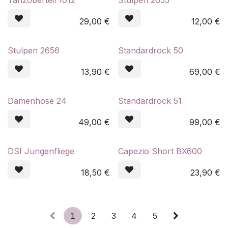
Tanzoberteil 1012
Stulpen 2655
29,00
€
12,00
€
Stulpen 2656
Standardrock 50
13,90
€
69,00
€
Damenhose 24
Standardrock 51
49,00
€
99,00
€
DSI Jungenfliege
Capezio Short BX600
18,50
€
23,90
€
1
2
3
4
5