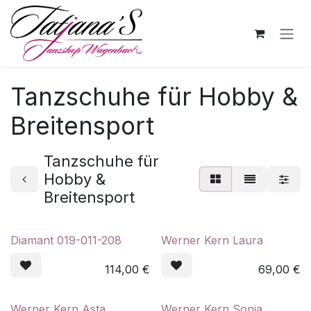
Zum Inhalt springen
Tanzschuhe für Hobby &
Breitensport
Tanzschuhe für
Hobby &
Breitensport
Diamant 019-011-208
Werner Kern Laura
114,00
€
69,00
€
Werner Kern Asta
Werner Kern Sonia