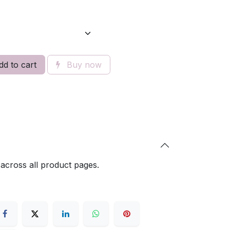
d to cart
Buy now
 across all product pages.