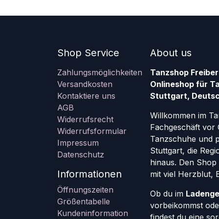
Shop Service
About us
Zahlungsmöglichkeiten
Tanzshop Freiber
Versandkosten
Onlineshop für T
Kontaktiere uns
Stuttgart, Deutsc
AGB
Willkommen im Ta
Widerrufsrecht
Fachgeschäft vor 
Widerrufsformular
Tanzschuhe und pr
Impressum
Stuttgart, die Re
Datenschutz
hinaus. Den Shop g
Informationen
mit viel Herzblut,
Öffnungszeiten
Ob du im
Ladenge
Größentabelle
vorbeikommst oder
Kundeninformation
findest du eine so