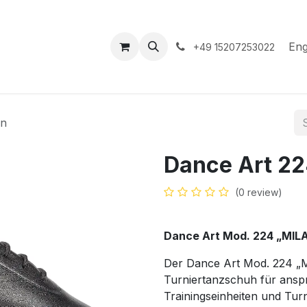
hop
Events
Hilfe
Appointment
Eng
+49 15207253022
an
Dance Art 22
(0 review)
Dance Art Mod. 224 „MIL
Der Dance Art Mod. 224 „M
Turniertanzschuh für anspr
Trainingseinheiten und Tur