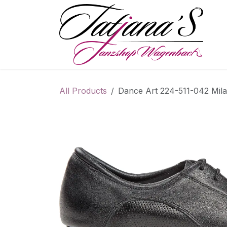
Skip to Content
S
All Products
Dance Art 224-511-042 Mil