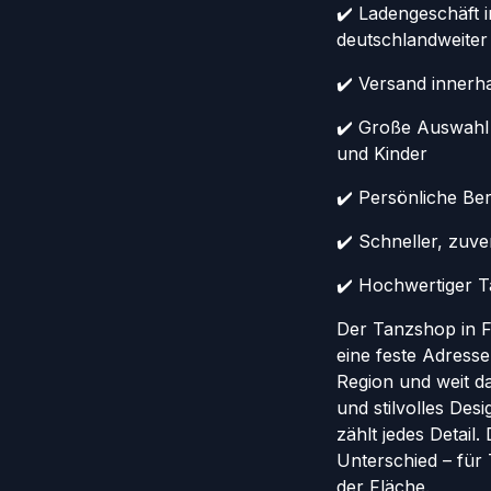
✔️ Ladengeschäft 
deutschlandweiter
✔️ Versand innerh
✔️ Große Auswahl
und Kinder
✔️ Persönliche Ber
✔️ Schneller, zuv
✔️ Hochwertiger Ta
Der Tanzshop in Fr
eine feste Adresse
Region und weit da
und stilvolles Des
zählt jedes Detail
Unterschied – für
der Fläche.