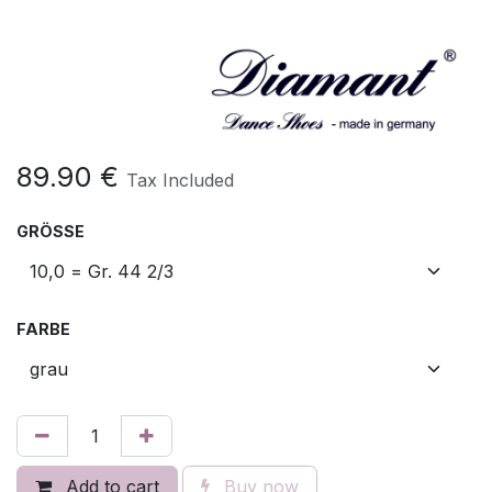
89.90
€
Tax Included
GRÖSSE
FARBE
Add to cart
Buy now