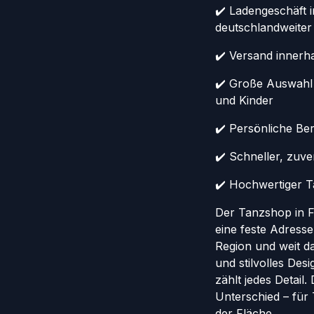
✔️ Ladengeschäft 
deutschlandweiter
✔️ Versand innerh
✔️ Große Auswahl
und Kinder
✔️ Persönliche Ber
✔️ Schneller, zuv
✔️ Hochwertiger Ta
Der Tanzshop in Fr
eine feste Adresse
Region und weit da
und stilvolles Des
zählt jedes Detail
Unterschied – für
der Fläche.