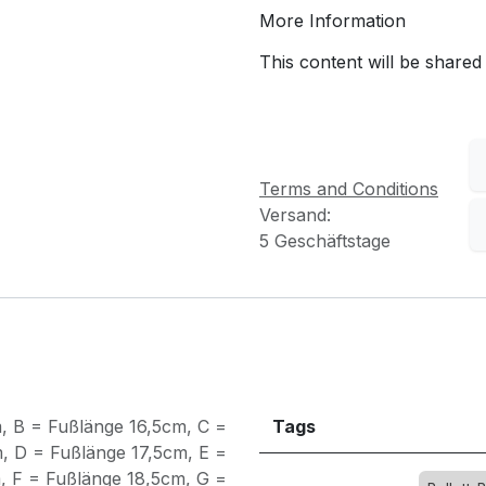
More Information
This content will be shared
Terms and Conditions
Versand:
5 Geschäftstage
m
,
B = Fußlänge 16,5cm
,
C =
Tags
m
,
D = Fußlänge 17,5cm
,
E =
m
,
F = Fußlänge 18,5cm
,
G =