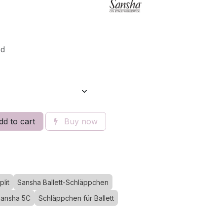
ed
d to cart
Buy now
lit
Sansha Ballett-Schläppchen
ansha 5C
Schläppchen für Ballett