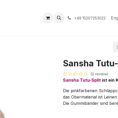
hop
Events
Hilfe
Appointment
Eng
+49 15207253022
Sansha Tutu-
(0 review)
Sansha Tutu-Split
ist ein
Die pinkfarbenen Schläppc
das Obermaterial ist Leinen.
Die Gummibänder sind bere