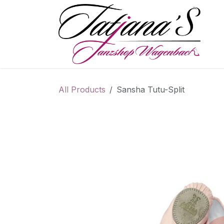
Skip to Content
S
All Products
Sansha Tutu-Split