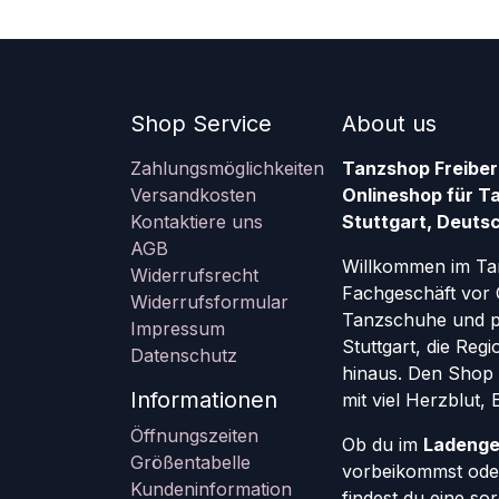
Shop Service
About us
Zahlungsmöglichkeiten
Tanzshop Freiber
Versandkosten
Onlineshop für T
Kontaktiere uns
Stuttgart, Deutsc
AGB
Willkommen im Ta
Widerrufsrecht
Fachgeschäft vor 
Widerrufsformular
Tanzschuhe und pr
Impressum
Stuttgart, die Re
Datenschutz
hinaus. Den Shop g
Informationen
mit viel Herzblut,
Öffnungszeiten
Ob du im
Ladenge
Größentabelle
vorbeikommst oder
Kundeninformation
findest du eine so