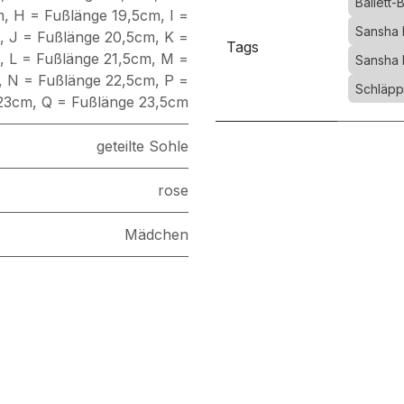
Ballett-
m
,
H = Fußlänge 19,5cm
,
I =
Sansha 
,
J = Fußlänge 20,5cm
,
K =
Tags
,
L = Fußlänge 21,5cm
,
M =
Sansha 
,
N = Fußlänge 22,5cm
,
P =
Schläppc
 23cm
,
Q = Fußlänge 23,5cm
geteilte Sohle
rose
Mädchen