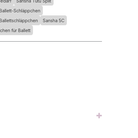
Bedarf
Sansha Tutu Split
Ballett-Schläppchen
Ballettschläppchen
Sansha 5C
hen für Ballett