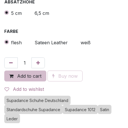
ABSATZHÖHE
5 cm
6,5 cm
FARBE
flesh
Sateen Leather
weiß
Add to cart
Buy now
Add to wishlist
Supadance Schuhe Deutschland
Standardschuhe Supadance
Supadance 1012
Satin
Leder