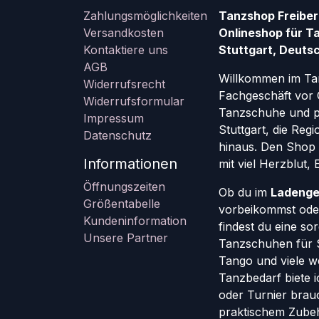
Zahlungsmöglichkeiten
Tanzshop Freiber
Versandkosten
Onlineshop für T
Kontaktiere uns
Stuttgart, Deutsc
AGB
Willkommen im Ta
Widerrufsrecht
Fachgeschäft vor 
Widerrufsformular
Tanzschuhe und pr
Impressum
Stuttgart, die Re
Datenschutz
hinaus. Den Shop g
Informationen
mit viel Herzblut,
Öffnungszeiten
Ob du im
Ladenge
Größentabelle
vorbeikommst oder
Kundeninformation
findest du eine so
Unsere Partner
Tanzschuhen für St
Tango und viele w
Tanzbedarf biete ic
oder Turnier brauc
praktischem Zube