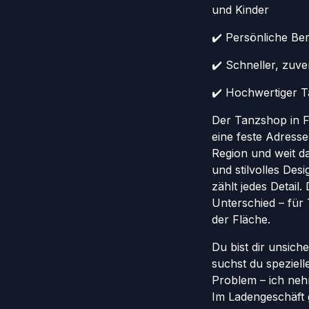
und Kinder
✔️ Persönliche Ber
✔️ Schneller, zuv
✔️ Hochwertiger Ta
Der Tanzshop in Fr
eine feste Adresse
Region und weit da
und stilvolles Des
zählt jedes Detail
Unterschied – für
der Fläche.
Du bist dir unsich
suchst du speziel
Problem – ich nehm
Im Ladengeschäft 