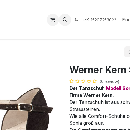
hop
Events
Hilfe
Appointment
Eng
+49 15207253022
Werner Kern 
(0 review)
Der Tanzschuh
Modell So
Firma Werner Kern.
Der Tanzschuh ist aus schw
Strasssteinen.
Wie alle Comfort-Schuhe de
Sonia groß aus.