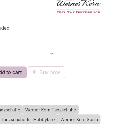
uded
d to cart
Buy now
anzschuhe
Werner Kern Tanzschuhe
Tanzschuhe für Hobbytanz
Werner Kern Sonia