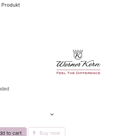
 Produkt
uded
d to cart
Buy now