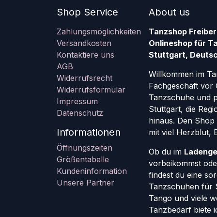
Shop Service
About us
Zahlungsmöglichkeiten
Tanzshop Freiber
Versandkosten
Onlineshop für T
Kontaktiere uns
Stuttgart, Deutsc
AGB
Willkommen im Ta
Widerrufsrecht
Fachgeschäft vor 
Widerrufsformular
Tanzschuhe und pr
Impressum
Stuttgart, die Re
Datenschutz
hinaus. Den Shop g
Informationen
mit viel Herzblut,
Öffnungszeiten
Ob du im
Ladenge
Größentabelle
vorbeikommst oder
Kundeninformation
findest du eine so
Unsere Partner
Tanzschuhen für St
Tango und viele w
Tanzbedarf biete ic