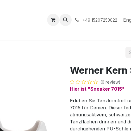
hop
Events
Hilfe
Appointment
Eng
+49 15207253022
Werner Kern 
(0 review)
Hier ist "Sneaker 7015"
Erleben Sie Tanzkomfort u
7015 für Damen. Dieser fe
atmungsaktivem, schwarzem 
Tanzflächen drinnen und d
durchgehenden PU-Sohle mi