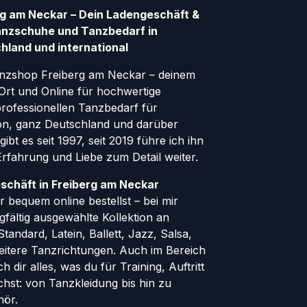
g am Neckar – Dein Ladengeschäft &
anzschuhe und Tanzbedarf in
hland und international
nzshop Freiberg am Neckar – deinem
Ort und Online für hochwertige
ofessionellen Tanzbedarf für
gion, ganz Deutschland und darüber
ibt es seit 1997, seit 2019 führe ich ihn
 Erfahrung und Liebe zum Detail weiter.
schäft in Freiberg am Neckar
 bequem online bestellst – bei mir
rgfältig ausgewählte Kollektion an
andard, Latein, Ballett, Jazz, Salsa,
eitere Tanzrichtungen. Auch im Bereich
h dir alles, was du für Training, Auftritt
hst: von Tanzkleidung bis hin zu
hör.