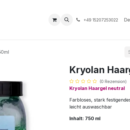
hop
Veranstaltungen
Hilfe
Termin
De
+49 15207253022
50ml
Kryolan Haar
(0 Rezension)
Kryolan Haargel neutral
Farbloses, stark festigende
leicht auswaschbar
Inhalt: 750 ml