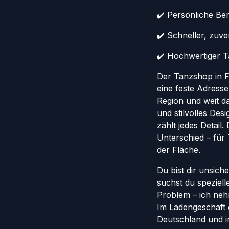
✔️ Persönliche Ber
✔️ Schneller, zuv
✔️ Hochwertiger Ta
Der Tanzshop in Fr
eine feste Adresse
Region und weit da
und stilvolles Des
zählt jedes Detail
Unterschied – für
der Fläche.
Du bist dir unsich
suchst du speziel
Problem – ich nehm
Im Ladengeschäft 
Deutschland und in