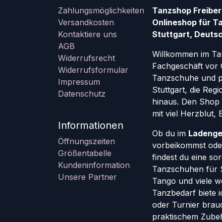
Zahlungsmöglichkeiten
Tanzshop Freiber
Versandkosten
Onlineshop für T
Kontaktiere uns
Stuttgart, Deutsc
AGB
Willkommen im Ta
Widerrufsrecht
Fachgeschäft vor 
Widerrufsformular
Tanzschuhe und pr
Impressum
Stuttgart, die Re
Datenschutz
hinaus. Den Shop g
mit viel Herzblut,
Informationen
Ob du im
Ladenge
Öffnungszeiten
vorbeikommst oder
Größentabelle
findest du eine so
Kundeninformation
Tanzschuhen für St
Unsere Partner
Tango und viele w
Tanzbedarf biete ic
oder Turnier brauc
praktischem Zube