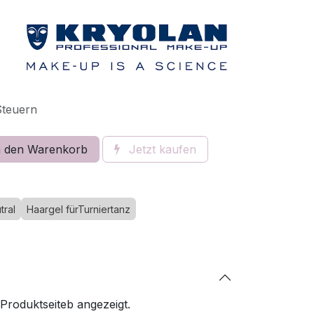
Steuern
 den Warenkorb
Jetzt kaufen
tral
Haargel fürTurniertanz
 Produktseiteb angezeigt.