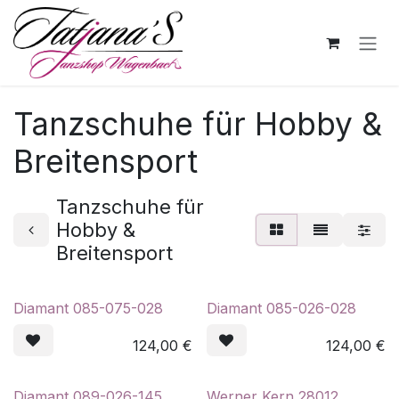
Zum Inhalt springen
Tanzschuhe für Hobby &
Breitensport
Tanzschuhe für
Hobby &
Breitensport
Diamant 085-075-028
Diamant 085-026-028
124,00
€
124,00
€
Diamant 089-026-145
Werner Kern 28012