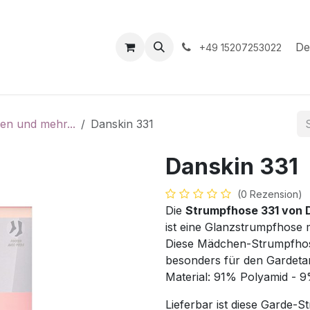
hop
Veranstaltungen
Hilfe
Termin
De
+49 15207253022
en und mehr...
Danskin 331
Danskin 331
(0 Rezension)
Die
Strumpfhose 331 von 
ist eine Glanzstrumpfhose 
Diese Mädchen-Strumpfhose 
besonders für den Gardetan
Material: 91% Polyamid - 
Lieferbar ist diese Garde-