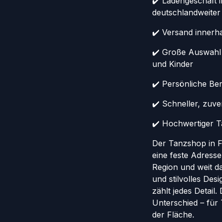
✔️ Ladengeschäft 
deutschlandweiter
✔️ Versand innerh
✔️ Große Auswahl
und Kinder
✔️ Persönliche Ber
✔️ Schneller, zuv
✔️ Hochwertiger Ta
Der Tanzshop in Fr
eine feste Adresse
Region und weit da
und stilvolles Des
zählt jedes Detail
Unterschied – für
der Fläche.