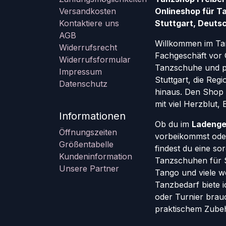
Versandkosten
Onlineshop für T
Kontaktiere uns
Stuttgart, Deutsc
AGB
Willkommen im Ta
Widerrufsrecht
Fachgeschäft vor 
Widerrufsformular
Tanzschuhe und pr
Impressum
Stuttgart, die Re
Datenschutz
hinaus. Den Shop g
mit viel Herzblut,
Informationen
Ob du im
Ladenge
Öffnungszeiten
vorbeikommst oder
Größentabelle
findest du eine so
Kundeninformation
Tanzschuhen für St
Unsere Partner
Tango und viele w
Tanzbedarf biete ic
oder Turnier brauc
praktischem Zube