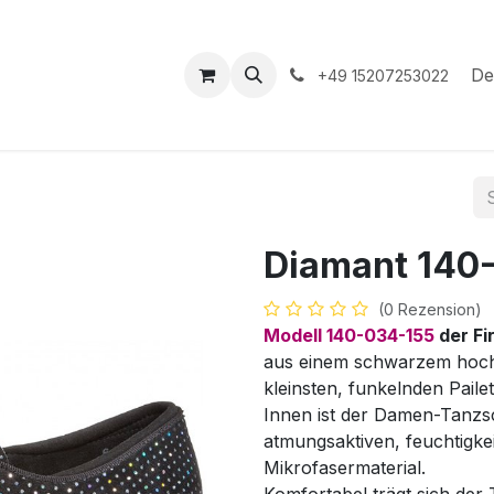
hop
Veranstaltungen
Hilfe
Termin
De
+49 15207253022
Diamant 140
(0 Rezension)
Modell 140-034-155
der F
aus einem schwarzem hochw
kleinsten, funkelnden Pailet
Innen ist der Damen-Tanzs
atmungsaktiven, feuchtigke
Mikrofasermaterial.