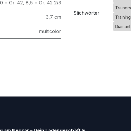
,0 = Gr. 42
,
8,5 = Gr. 42 2/3
Trainer
Stichwörter
3,7 cm
Trainin
Diamant
multicolor
g am Neckar – Dein Ladengeschäft &