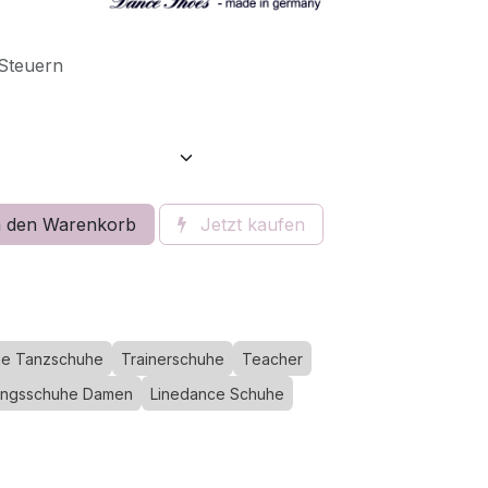
 Steuern
 den Warenkorb
Jetzt kaufen
e Tanzschuhe
Trainerschuhe
Teacher
ningsschuhe Damen
Linedance Schuhe