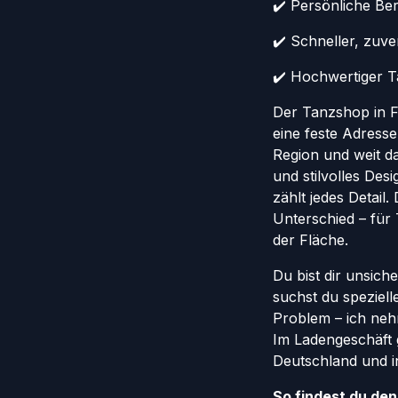
✔️ Persönliche Ber
✔️ Schneller, zuv
✔️ Hochwertiger Ta
Der Tanzshop in Fr
eine feste Adresse
Region und weit da
und stilvolles Des
zählt jedes Detail
Unterschied – für
der Fläche.
Du bist dir unsich
suchst du speziel
Problem – ich nehm
Im Ladengeschäft 
Deutschland und in
So findest du de