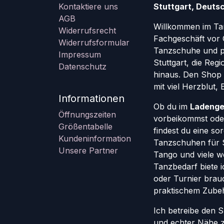
Kontaktiere uns
Stuttgart, Deutsc
AGB
Willkommen im Ta
Widerrufsrecht
Fachgeschäft vor 
Widerrufsformular
Tanzschuhe und pr
Impressum
Stuttgart, die Re
Datenschutz
hinaus. Den Shop g
mit viel Herzblut,
Informationen
Ob du im
Ladenge
Öffnungszeiten
vorbeikommst oder
Größentabelle
findest du eine so
Kundeninformation
Tanzschuhen für St
Unsere Partner
Tango und viele w
Tanzbedarf biete ic
oder Turnier brauc
praktischem Zube
Ich betreibe den 
und echter Nähe 