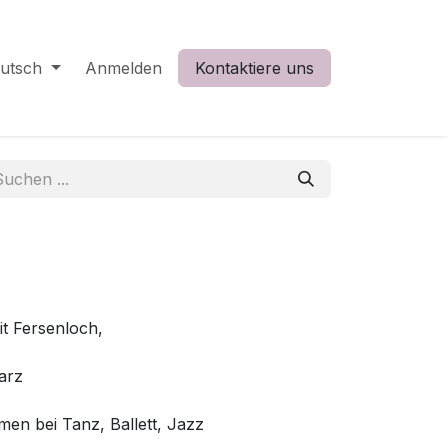
utsch
Anmelden
Kontaktiere uns
it Fersenloch,
arz
en bei Tanz, Ballett, Jazz