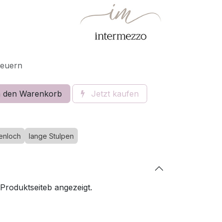
teuern
 den Warenkorb
Jetzt kaufen
senloch
lange Stulpen
 Produktseiteb angezeigt.