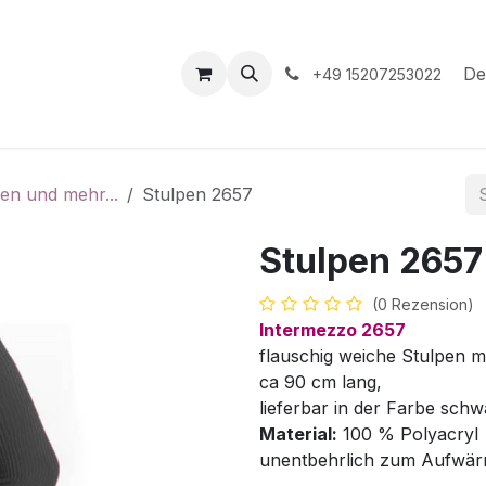
hop
Veranstaltungen
Hilfe
Termin
De
+49 15207253022
en und mehr...
Stulpen 2657
Stulpen 2657
(0 Rezension)
Intermezzo 2657
flauschig weiche Stulpen m
ca 90 cm lang,
lieferbar in der Farbe schw
Material:
100 % Polyacryl
unentbehrlich zum Aufwärm