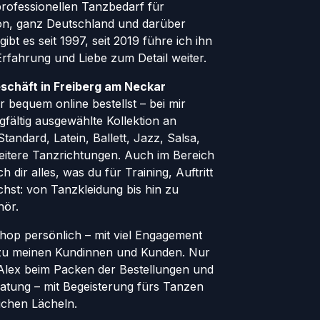
ofessionellen Tanzbedarf für
gion, ganz Deutschland und darüber
ibt es seit 1997, seit 2019 führe ich ihn
 Erfahrung und Liebe zum Detail weiter.
schäft in Freiberg am Neckar
 bequem online bestellst – bei mir
rgfältig ausgewählte Kollektion an
andard, Latein, Ballett, Jazz, Salsa,
eitere Tanzrichtungen. Auch im Bereich
h dir alles, was du für Training, Auftritt
hst: von Tanzkleidung bis hin zu
hör.
Shop persönlich – mit viel Engagement
zu meinen Kundinnen und Kunden. Nur
r Alex beim Packen der Bestellungen und
atung – mit Begeisterung fürs Tanzen
ichen Lächeln.