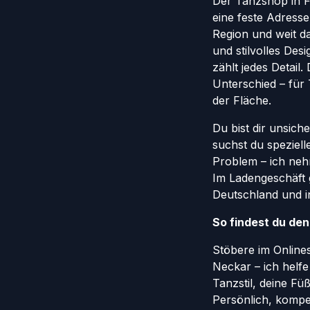
Der Tanzshop in Fr
eine feste Adresse
Region und weit da
und stilvolles Des
zählt jedes Detail
Unterschied – für
der Fläche.
Du bist dir unsich
suchst du speziel
Problem – ich nehm
Im Ladengeschäft 
Deutschland und in
So findest du de
Stöbere im Onlin
Neckar – ich helf
Tanzstil, deine Fü
Persönlich, kompe