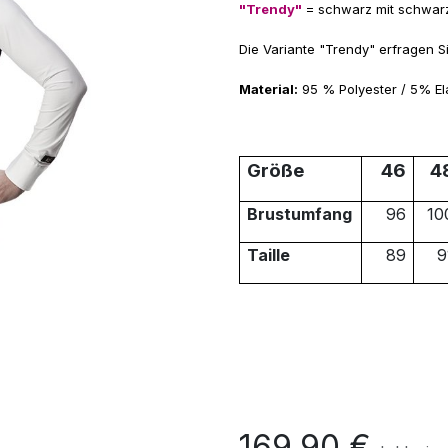
"Trendy"
= schwarz mit schwarz
Die Variante "Trendy" erfragen Si
Material:
95 % Polyester / 5% El
Größe
46
4
Brustumfang
96
10
Taille
89
9
169,90
€