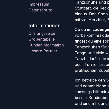
Tanzschuhe und pr
Impressum
Stuttgart, die Re
Datenschutz
hinaus. Den Shop g
mit viel Herzblut,
Informationen
Ob du im
Ladenge
Öffnungszeiten
vorbeikommst oder
Größentabelle
findest du eine so
Kundeninformation
Tanzschuhen für St
Unsere Partner
Tango und viele w
Tanzbedarf biete ic
oder Turnier brauc
praktischem Zube
Ich betreibe den 
und echter Nähe 
samstags hilft mi
bei der Kundenber
und einem freundl