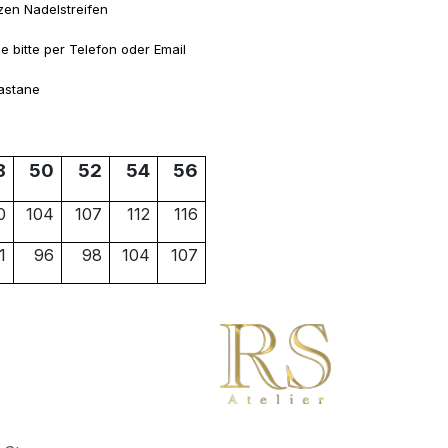
en Nadelstreifen
e bitte per Telefon oder Email
astane
8
50
52
54
56
0
104
107
112
116
1
96
98
104
107