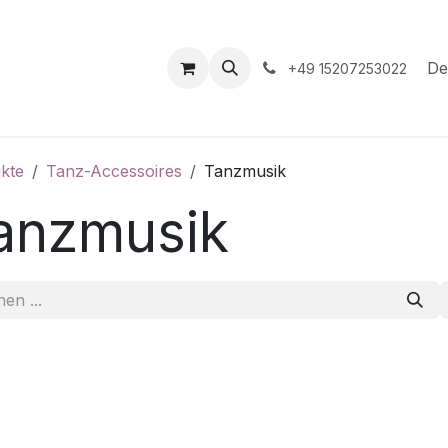
hop
Veranstaltungen
Hilfe
Termin
De
+49 15207253022
kte
Tanz-Accessoires
Tanzmusik
anzmusik